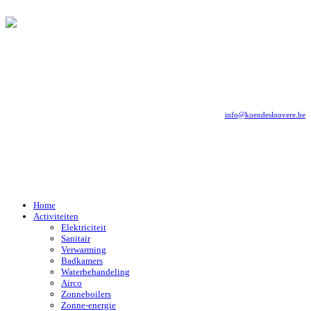
info@koendesloovere.be
Home
Activiteiten
Elektriciteit
Sanitair
Verwarming
Badkamers
Waterbehandeling
Airco
Zonneboilers
Zonne-energie