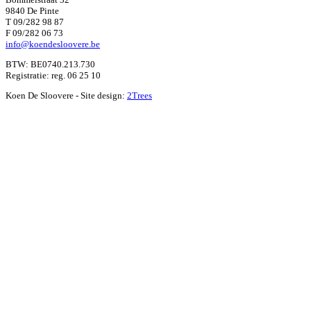
9840 De Pinte
T 09/282 98 87
F 09/282 06 73
info@koendesloovere.be
BTW: BE0740.213.730
Registratie: reg. 06 25 10
Koen De Sloovere - Site design:
2Trees