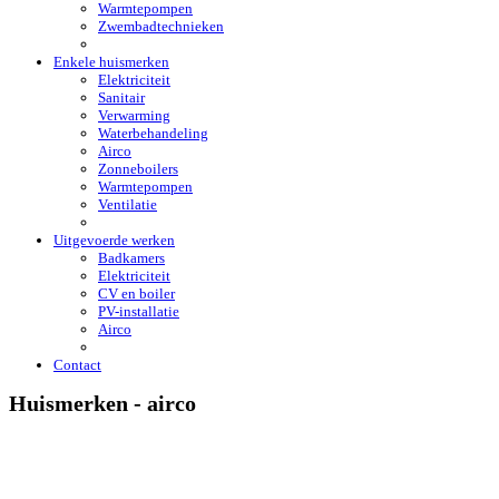
Warmtepompen
Zwembadtechnieken
Enkele huismerken
Elektriciteit
Sanitair
Verwarming
Waterbehandeling
Airco
Zonneboilers
Warmtepompen
Ventilatie
Uitgevoerde werken
Badkamers
Elektriciteit
CV en boiler
PV-installatie
Airco
Contact
Huismerken - airco